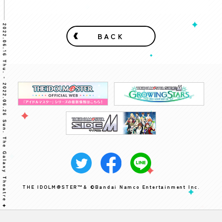
BACK
THE IDOLM@STER™& ©Bandai Namco Entertainment Inc.